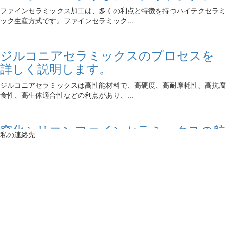
ファインセラミックス加工は、多くの利点と特徴を持つハイテクセラミ
ック生産方式です。ファインセラミック...
ジルコニアセラミックスのプロセスを
詳しく説明します。
ジルコニアセラミックスは高性能材料で、高硬度、高耐摩耗性、高抗腐
食性、高生体適合性などの利点があり、...
窒化シリコンファインセラミックスの航
空宇宙への応用の可能性です
私の連絡先
お電話は18051888758/18051889058です
人間の技術の進歩に伴って、新しい材料の研究と応用はますます広くな
ウェブサイト:jp.hhxcltc.com
っている。窒化ケイ素ファインセラミッ...
メールボックス：xb@hhmatl.com
メールボックス：fanmingxia@hhmatl.com
窒化シリコンの精密セラミックスは金属
住所:住所:江蘇省蘇州市太倉市城廂鎮陳門涇路88号3号楼102室です。
材料に代替することができますか?