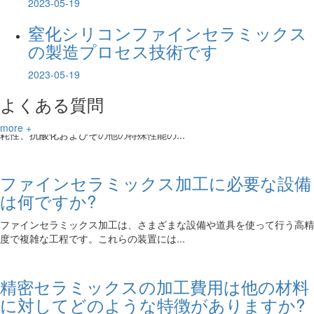
2023-05-19
窒化シリコンファインセラミックスは高性能セラミックス材料で、机械
的、化学的、熱的、電気的特性に優れて...
窒化シリコンファインセラミックス
の製造プロセス技術です
ファインセラミックス加工は材料にどの
2023-05-19
ような要件がありますか?
よくある質問
ファインセラミックスの加工は主に耐熱、高強度、耐腐食、絶縁、耐摩
耗性、抗酸化およびその他の特殊性能の...
more +
ファインセラミックス加工に必要な設備
は何ですか?
ファインセラミックス加工は、さまざまな設備や道具を使って行う高精
度で複雑な工程です。これらの装置には...
精密セラミックスの加工費用は他の材料
に対してどのような特徴がありますか?