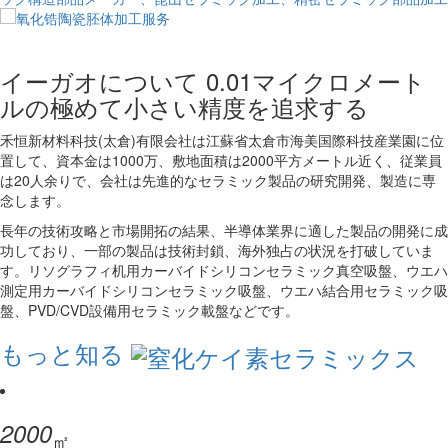
イーガオについて
0.01マイクロメート
ルの極めて小さい精度を追求する
禾恒新材料科技(太倉)有限会社は江蘇省太倉市海美国際科技産業園に位
置して、資本金は1000万、敷地面積は2000平方メートル近く、従業員
は20人余りで、会社は先進的なセラミック製品の研究開発、製造に専
念します。
長年の技術攻略と市場開拓の結果、半導体業界に適した製品の開発に成
功しており、一部の製品は技術封鎖、海外独占の状況を打破していま
す。リソグラフィ机用カーバイドシリコンセラミック真空吸盤、ウエハ
測定用カーバイドシリコンセラミック吸盤、ウエハ結合用セラミック吸
盤、PVD/CVD設備用セラミック載盤などです。
もっと知る
2000
㎡