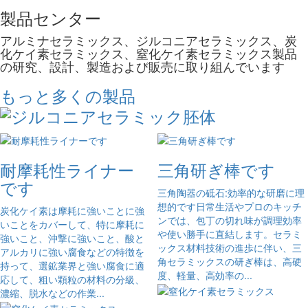
製品センター
アルミナセラミックス、ジルコニアセラミックス、炭
化ケイ素セラミックス、窒化ケイ素セラミックス製品
の研究、設計、製造および販売に取り組んでいます
もっと多くの製品
耐摩耗性ライナー
三角研ぎ棒です
です
三角陶器の砥石:効率的な研磨に理
想的です日常生活やプロのキッチ
炭化ケイ素は摩耗に強いことに強
ンでは、包丁の切れ味が調理効率
いことをカバーして、特に摩耗に
や使い勝手に直結します。セラミ
強いこと、沖撃に強いこと、酸と
ックス材料技術の進歩に伴い、三
アルカリに強い腐食などの特徴を
角セラミックスの研ぎ棒は、高硬
持って、選鉱業界と強い腐食に適
度、軽量、高効率の...
応して、粗い顆粒の材料の分級、
濃縮、脱水などの作業...