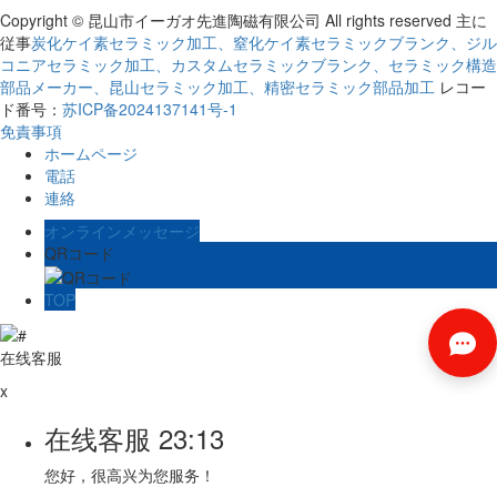
人間の技術の進歩に伴って、新しい材料の研究と応用はますます広くな
Copyright © 昆山市イーガオ先進陶磁有限公司 All rights reserved 主に
っている。窒化ケイ素ファインセラミッ...
従事
炭化ケイ素セラミック加工、窒化ケイ素セラミックブランク、ジル
コニアセラミック加工、カスタムセラミックブランク、セラミック構造
部品メーカー、昆山セラミック加工、精密セラミック部品加工
レコー
窒化シリコンファインセラミックスの応
ド番号：
苏ICP备2024137141号-1
用展望です
免責事項
ホームページ
窒化シリコンファインセラミックスは高性能セラミックス材料で、机械
電話
的、化学的、熱的、電気的特性に優れて...
連絡
オンラインメッセージ
QRコード
ファインセラミックス加工は材料にどの
ような要件がありますか?
TOP
ファインセラミックスの加工は主に耐熱、高強度、耐腐食、絶縁、耐摩
耗性、抗酸化およびその他の特殊性能の...
在线客服
x
ファインセラミックス加工に必要な設備
在线客服
23:13
は何ですか?
您好，很高兴为您服务！